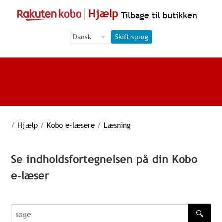
Hjælp
Tilbage til butikken
Language Selection
Language Selection
Skift sprog
/
Hjælp
/
Kobo e-læsere
/
Læsning
Se indholdsfortegnelsen på din Kobo
e-læser
🔍
søge