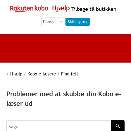
Hjælp
Tilbage til butikken
Language Selection
Language Selection
Skift sprog
/
Hjælp
/
Kobo e-læsere
/
Find fejl
Problemer med at skubbe din Kobo e-
læser ud
🔍
søge