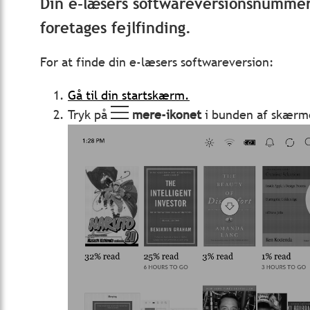
Din e-læsers softwareversionsnummer
foretages fejlfinding.
For at finde din e-læsers softwareversion:
Gå til din startskærm.
Tryk på
mere-ikonet
i bunden af skærm