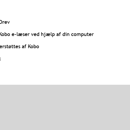
 Drev
n Kobo e-læser ved hjælp af din computer
erstøttes af Kobo
x