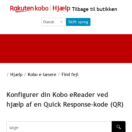
Hjælp
Tilbage til butikken
Language Selection
Language Selection
Skift sprog
/
Hjælp
/
Kobo e-læsere
/
Find fejl
Konfigurer din Kobo eReader ved
hjælp af en Quick Response-kode (QR)
🔍
søge