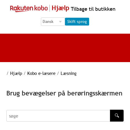
Hjælp
Tilbage til butikken
Language Selection
Language Selection
Skift sprog
/
Hjælp
/
Kobo e-læsere
/
Læsning
Brug bevægelser på berøringsskærmen
🔍
søge