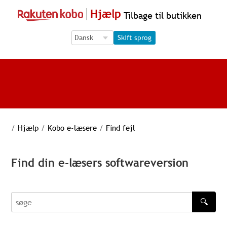
Hjælp
Tilbage til butikken
Language Selection
Language Selection
Skift sprog
/
Hjælp
/
Kobo e-læsere
/
Find fejl
Find din e-læsers softwareversion
🔍
søge