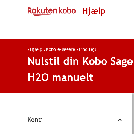
Hjælp
/
Hjælp
/
Kobo e-læsere
/
Find fejl
Nulstil din Kobo Sag
H2O manuelt
Konti