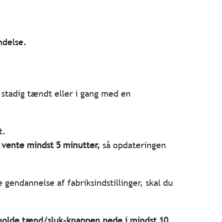
ndelse.
 stadig tændt eller i gang med en
t.
 vente mindst 5 minutter,
så opdateringen
 gendannelse af fabriksindstillinger, skal du
 holde tænd/sluk-knappen nede i mindst 10