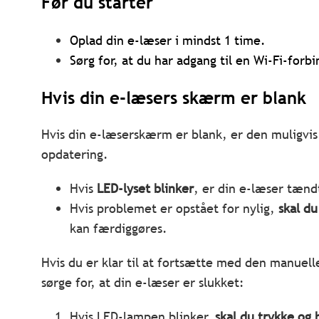
Før du starter
Oplad din e-læser i mindst 1 time.
Sørg for, at du har adgang til en Wi-Fi-forbi
Hvis din e-læsers skærm er blank
Hvis din e-læserskærm er blank, er den muligvis
opdatering.
Hvis
LED-lyset blinker
, er din e-læser tænd
Hvis problemet er opstået for nylig,
skal du
kan færdiggøres.
Hvis du er klar til at fortsætte med den manuelle
sørge for, at din e-læser er slukket:
Hvis LED-lampen blinker,
skal du trykke og