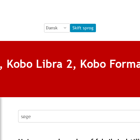
Language Selection
Language Selection
Skift sprog
e, Kobo Libra 2, Kobo Form
søge