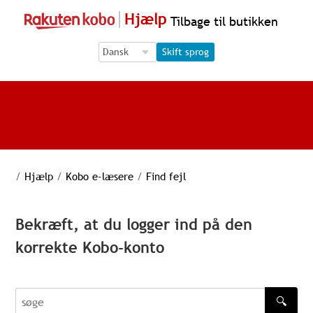
Hjælp
Tilbage til butikken
Language Selection
Language Selection
Skift sprog
/
Hjælp
/
Kobo e-læsere
/
Find fejl
Bekræft, at du logger ind på den
korrekte Kobo-konto
🔍
søge