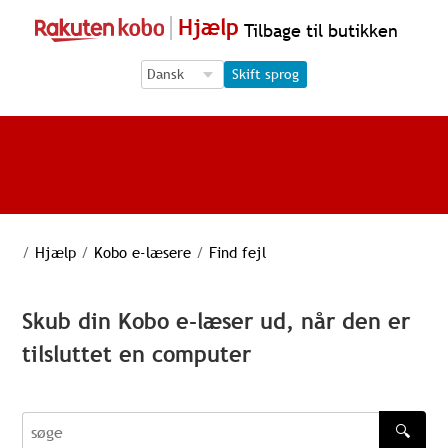
Hjælp
Tilbage til butikken
Language Selection
Language Selection
Skift sprog
/
Hjælp
/
Kobo e-læsere
/
Find fejl
Skub din Kobo e-læser ud, når den er
tilsluttet en computer
🔍
søge