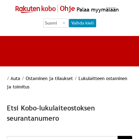
Ohje
Palaa myymälään
Language Selection
Language Selection
Vaihda kieli
/
Auta
/
Ostaminen ja tilaukset
/
Lukulaitteen ostaminen
ja toimitus
Etsi Kobo-lukulaiteostoksen
seurantanumero