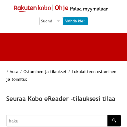
Ohje
Palaa myymälään
Language Selection
Language Selection
Vaihda kieli
/
Auta
/
Ostaminen ja tilaukset
/
Lukulaitteen ostaminen
ja toimitus
Seuraa Kobo eReader -tilauksesi tilaa
🔍
haku