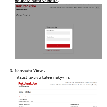
noudata näitä vaiheita
.
Napsauta
View
.
Tilaustila-sivu tulee näkyviin.