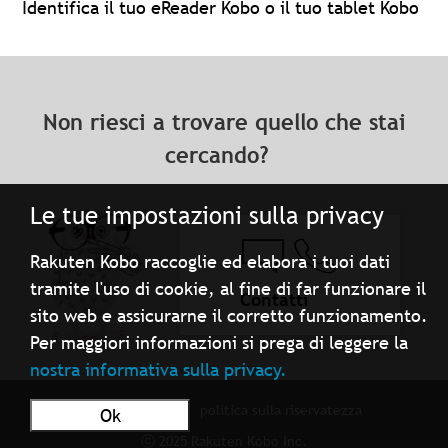
Identifica il tuo eReader Kobo o il tuo tablet Kobo
Non riesci a trovare quello che stai
cercando?
Le tue impostazioni sulla privacy
Rakuten Kobo raccoglie ed elabora i tuoi dati
tramite l'uso di cookie, al fine di far funzionare il
Contatti
sito web e assicurarne il corretto funzionamento.
Per maggiori informazioni si prega di leggere la
nostra informativa sulla privacy.
Condizioni d'uso
politica sulla riservatezza
Ok
ⓒ 2025 Rakuten Kobo Inc.