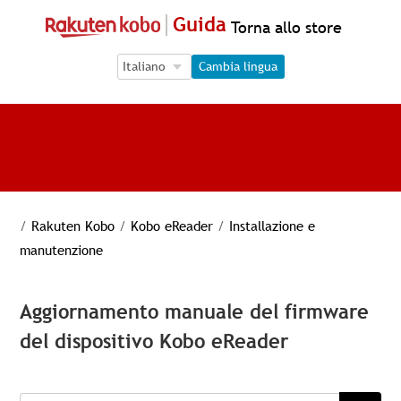
Guida
Torna allo store
Language Selection
Language Selection
Cambia lingua
/
Rakuten Kobo
/
Kobo eReader
/
Installazione e
manutenzione
Aggiornamento manuale del firmware
del dispositivo Kobo eReader