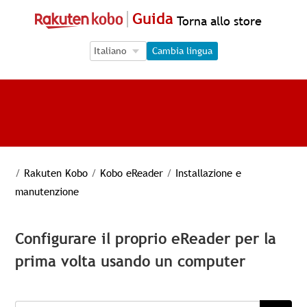
Guida
Torna allo store
Language Selection
Language Selection
Cambia lingua
/
Rakuten Kobo
/
Kobo eReader
/
Installazione e
manutenzione
Configurare il proprio eReader per la
prima volta usando un computer