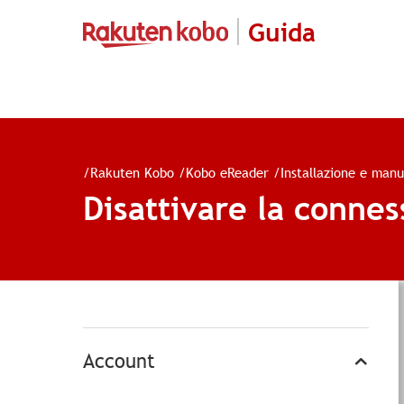
Guida
/
Rakuten Kobo
/
Kobo eReader
/
Installazione e man
Disattivare la conne
Account