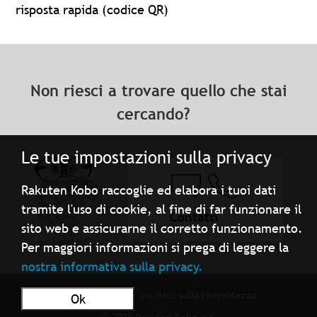
risposta rapida (codice QR)
Non riesci a trovare quello che stai
cercando?
Le tue impostazioni sulla privacy
Rakuten Kobo raccoglie ed elabora i tuoi dati
tramite l'uso di cookie, al fine di far funzionare il
Contatti
sito web e assicurarne il corretto funzionamento.
Per maggiori informazioni si prega di leggere la
nostra informativa sulla privacy.
Condizioni d'uso
politica sulla riservatezza
Ok
ⓒ 2025 Rakuten Kobo Inc.