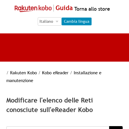
Guida
Torna allo store
Language Selection
Language Selection
Cambia lingua
/
Rakuten Kobo
/
Kobo eReader
/
Installazione e
manutenzione
Modificare l'elenco delle Reti
conosciute sull'eReader Kobo