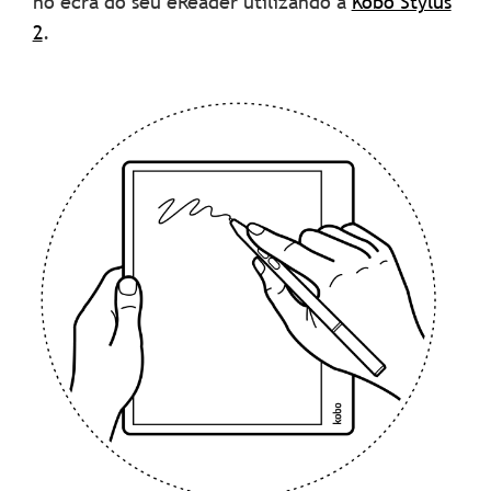
no ecrã do seu eReader utilizando a
Kobo Stylus
2
.