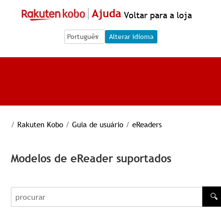
Ajuda
Voltar para a loja
Language Selection
Language Selection
Alterar idioma
/
Rakuten Kobo
/
Guia de usuário
/
eReaders
Modelos de eReader suportados
🔍
procurar