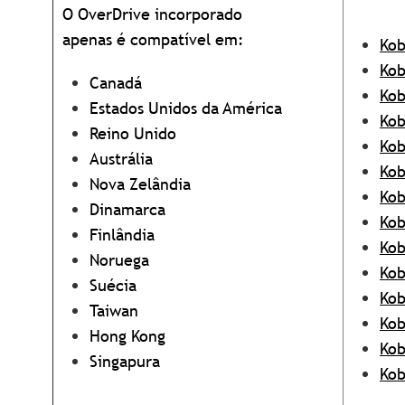
O OverDrive incorporado
apenas é compatível
em:
Kob
Kob
Canadá
Kob
Estados Unidos da América
Kob
Reino Unido
Kob
Austrália
Kob
Nova Zelândia
Kob
Dinamarca
Kob
Finlândia
Kob
Noruega
Kob
Suécia
Kob
Taiwan
Kob
Hong Kong
Ko
Singapura
Ko