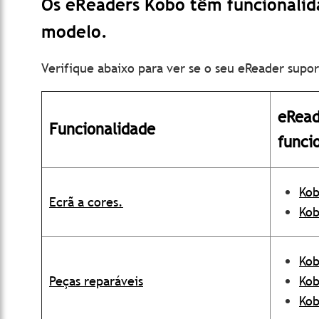
Os eReaders Kobo têm funcionalid
modelo.
Verifique abaixo para ver se o seu eReader supo
eRead
Funcionalidade
funci
Kob
Ecrã a cores.
Kob
Kob
Peças reparáveis
Kob
Kob