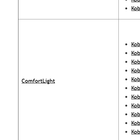
Ko
Kob
Ko
Kob
Kob
Kob
ComfortLight
Kob
Kob
Kob
Kob
Kob
Kob