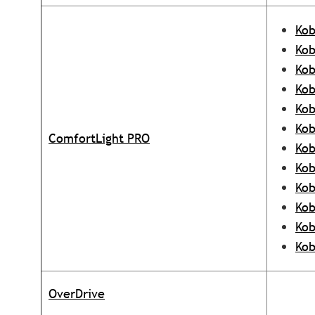
Kob
Kob
Kob
Kob
Kob
Kob
ComfortLight PRO
Kob
Kob
Ko
Kob
Kob
Kob
OverDrive