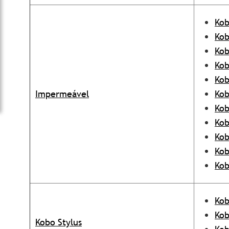
Kob
Kob
Kob
Kob
Kob
Impermeável
Kob
Kob
Ko
Ko
Kob
Kob
Kob
Kob
Kobo Stylus