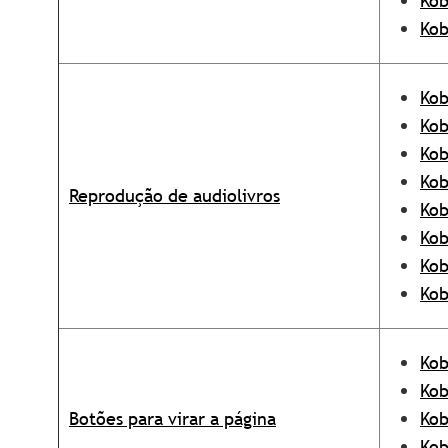
Kob
Kob
Kob
Kob
Kob
Kob
Reprodução de audiolivros
Kob
Kob
Kob
Kob
Kob
Kob
Botões para virar a página
Kob
Kob