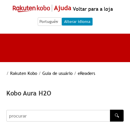
Ajuda
Voltar para a loja
Language Selection
Language Selection
Alterar idioma
/
Rakuten Kobo
/
Guia de usuário
/
eReaders
Kobo Aura H2O
🔍
procurar