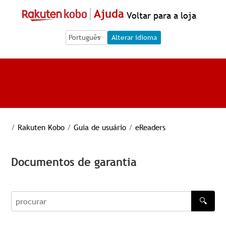
Ajuda
Voltar para a loja
Language Selection
Language Selection
Alterar idioma
/
Rakuten Kobo
/
Guia de usuário
/
eReaders
Documentos de garantia
🔍
procurar