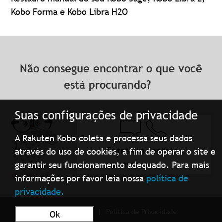
Kobo Forma e Kobo Libra H2O
Não consegue encontrar o que você
está procurando?
Suas configurações de privacidade
A Rakuten Kobo coleta e processa seus dados
Entre em contato
através do uso de cookies, a fim de operar o site e
conosco
garantir seu funcionamento adequado. Para mais
informações por favor leia nossa
política de
privacidade.
Condições de uso
Política de Privacidade
Ok