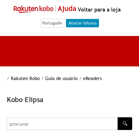
Ajuda
Voltar para a loja
Language Selection
Language Selection
Alterar idioma
/
Rakuten Kobo
/
Guia de usuário
/
eReaders
Kobo Elipsa
🔍
procurar