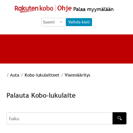
Ohje
Palaa myymälään
Language Selection
Language Selection
Vaihda kieli
/
Auta
/
Kobo-lukulaitteet
/
Vianmääritys
Palauta Kobo-lukulaite
🔍
haku