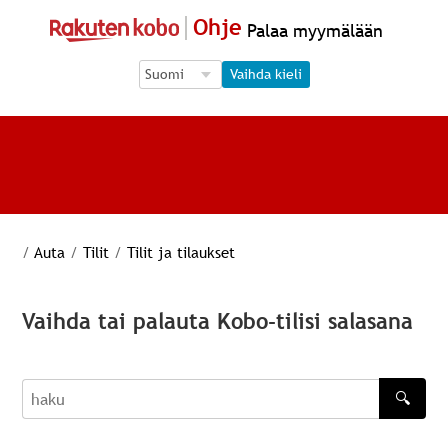
Ohje
Palaa myymälään
Language Selection
Language Selection
Vaihda kieli
/
Auta
/
Tilit
/
Tilit ja tilaukset
Vaihda tai palauta Kobo-tilisi salasana
🔍
haku