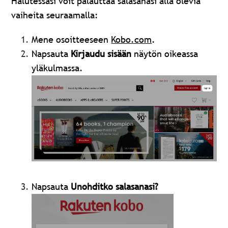
Halutessasi voit palauttaa salasanasi alla olevia
vaiheita seuraamalla:
Mene osoitteeseen
Kobo.com
.
Napsauta
Kirjaudu sisään
näytön oikeassa
yläkulmassa.
Napsauta
Unohditko salasanasi?