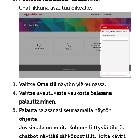
Chat-ikkuna avautuu oikealle.
Valitse
Oma
tili
näytön yläreunassa.
Valitse avautuvasta valikosta
Salasana
palauttaminen
.
Palauta salasanasi seuraamalla näytön
ohjeita.
Jos sinulla on muita Koboon liittyviä tilejä,
chatbot näyttää sähköpostitilit, joita käytit