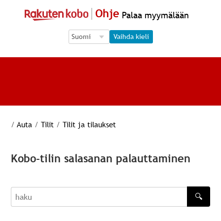
Ohje
Palaa myymälään
Language Selection
Language Selection
Vaihda kieli
/
Auta
/
Tilit
/
Tilit ja tilaukset
Kobo-tilin salasanan palauttaminen
🔍
haku