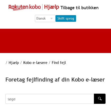
Hjælp
Tilbage til butikken
Language Selection
Language Selection
Skift sprog
/
Hjælp
/
Kobo e-læsere
/
Find fejl
Foretag fejlfinding af din Kobo e-læser
🔍
søge