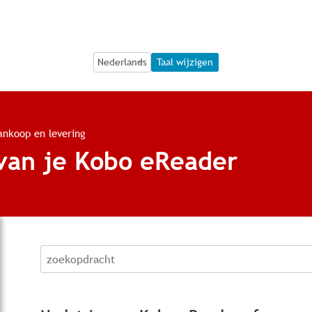
Language Selection
Language Selection
Taal wijzigen
ankoop en levering
 van je Kobo eReader
zoekopdracht