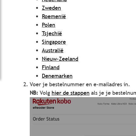
Zweden
Roemenië
Polen
Tsjechië
Singapore
Australië
Nieuw-Zeeland
Finland
Denemarken
Voer je bestelnummer en e-mailadres in.
NB:
Volg
hier de stappen
als je je besteln