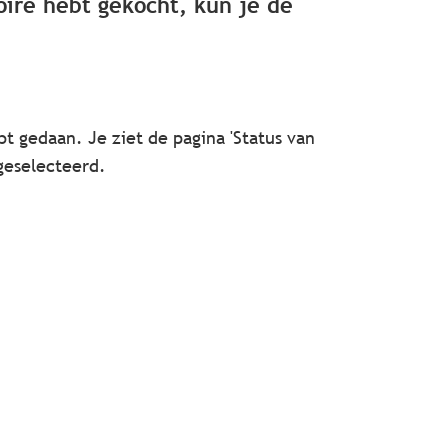
oire hebt gekocht, kun je de
t gedaan. Je ziet de pagina 'Status van
 geselecteerd.