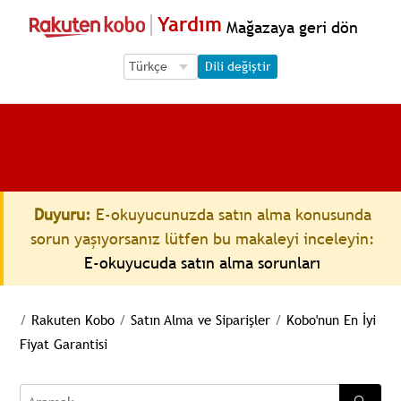
Yardım
Mağazaya geri dön
Language Selection
Language Selection
Dili değiştir
Duyuru:
E-okuyucunuzda satın alma konusunda
sorun yaşıyorsanız lütfen bu makaleyi inceleyin:
E-okuyucuda satın alma sorunları
/
Rakuten Kobo
/
Satın Alma ve Siparişler
/
Kobo'nun En İyi
Fiyat Garantisi