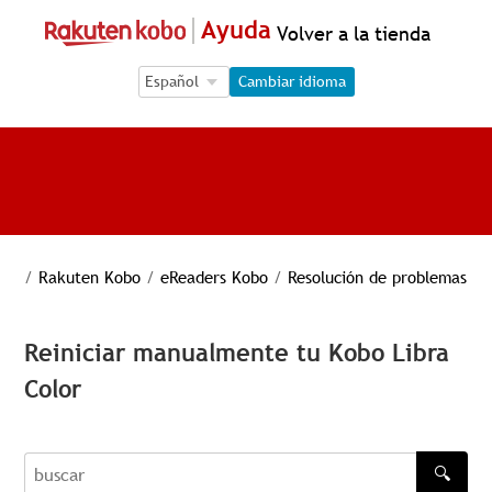
Ayuda
Volver a la tienda
Language Selection
Language Selection
Cambiar idioma
/
Rakuten Kobo
/
eReaders Kobo
/
Resolución de problemas
Reiniciar manualmente tu Kobo Libra
Color
🔍
buscar