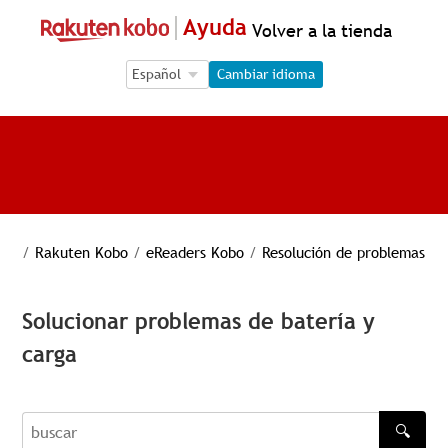
Ayuda
Volver a la tienda
Language Selection
Language Selection
Cambiar idioma
/
Rakuten Kobo
/
eReaders Kobo
/
Resolución de problemas
Solucionar problemas de batería y
carga
🔍
buscar