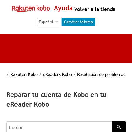
Ayuda
Volver a la tienda
Language Selection
Language Selection
Cambiar idioma
/
Rakuten Kobo
/
eReaders Kobo
/
Resolución de problemas
Reparar tu cuenta de Kobo en tu
eReader Kobo
🔍
buscar