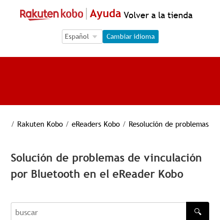
Ayuda
Volver a la tienda
Language Selection
Language Selection
Cambiar idioma
/
Rakuten Kobo
/
eReaders Kobo
/
Resolución de problemas
Solución de problemas de vinculación
por Bluetooth en el eReader Kobo
🔍
buscar