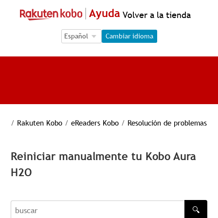
Ayuda
Volver a la tienda
Language Selection
Language Selection
Cambiar idioma
/
Rakuten Kobo
/
eReaders Kobo
/
Resolución de problemas
Reiniciar manualmente tu Kobo Aura
H2O
🔍
buscar