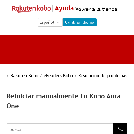
Ayuda
Volver a la tienda
Language Selection
Language Selection
Cambiar idioma
/
Rakuten Kobo
/
eReaders Kobo
/
Resolución de problemas
Reiniciar manualmente tu Kobo Aura
One
🔍
buscar