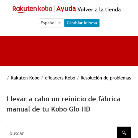
Ayuda
Volver a la tienda
Language Selection
Language Selection
Cambiar idioma
/
Rakuten Kobo
/
eReaders Kobo
/
Resolución de problemas
Llevar a cabo un reinicio de fábrica
manual de tu Kobo Glo HD
🔍
buscar