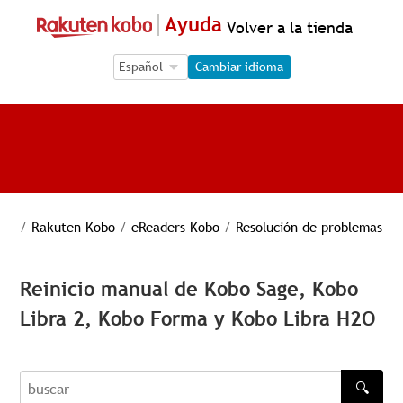
Ayuda
Volver a la tienda
Language Selection
Language Selection
Cambiar idioma
/
Rakuten Kobo
/
eReaders Kobo
/
Resolución de problemas
Reinicio manual de Kobo Sage, Kobo
Libra 2, Kobo Forma y Kobo Libra H2O
🔍
buscar