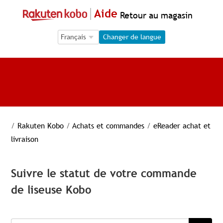
Aide
Retour au magasin
Language Selection
Language Selection
Changer de langue
/
Rakuten Kobo
/
Achats et commandes
/
eReader achat et
livraison
Suivre le statut de votre commande
de liseuse Kobo