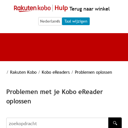
Hulp
Terug naar winkel
Language Selection
Language Selection
Taal wijzigen
/
Rakuten Kobo
/
Kobo eReaders
/
Problemen oplossen
Problemen met je Kobo eReader
oplossen
🔍
zoekopdracht