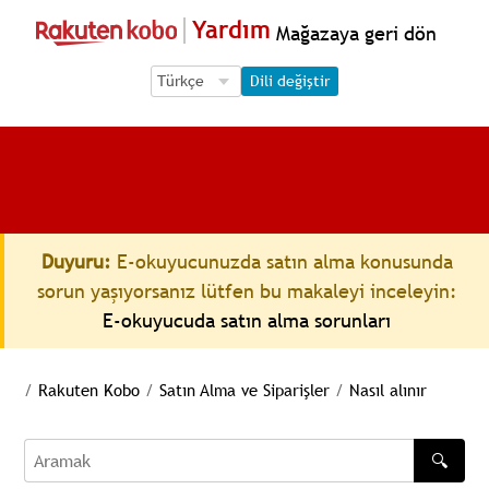
Yardım
Mağazaya geri dön
Language Selection
Language Selection
Dili değiştir
Duyuru:
E-okuyucunuzda satın alma konusunda
sorun yaşıyorsanız lütfen bu makaleyi inceleyin:
E-okuyucuda satın alma sorunları
/
Rakuten Kobo
/
Satın Alma ve Siparişler
/
Nasıl alınır
🔍
Aramak